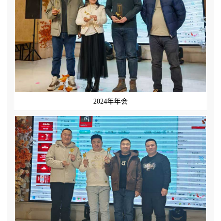
2024年年会