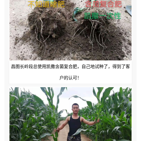
昌图长岭段总使用凯撒含菌复合肥，自己地试种了，得到了客
户的认可！