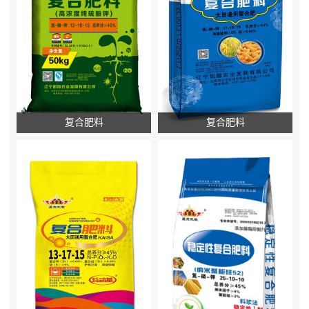
复合肥料
复合肥料