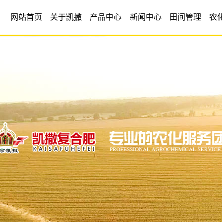
网站首页
关于凯撒
产品中心
新闻中心
田间管理
农