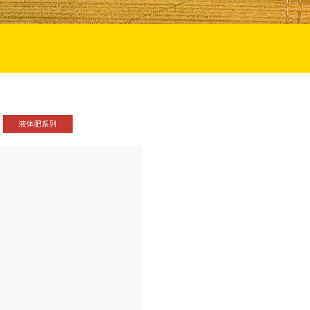
液体肥系列