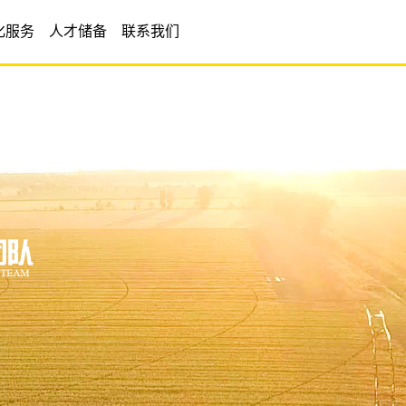
化服务
人才储备
联系我们